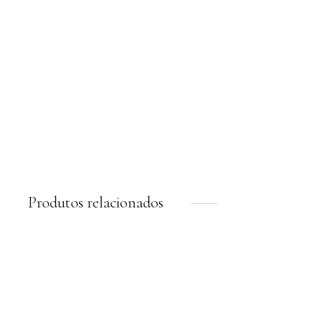
Saia Paetê Brilho da
Lua
R$
858,00
6 x
R$
143,00
sem juros
Produtos relacionados