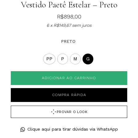
Vestido Paetê Estelar – Preto
R$
898,00
6 x
R$
149,67
sem juros
PRETO
PP
P
M
G
ADICIONAR AO CARRINHO
COMPRA RÁPIDA
PROVAR O LOOK
Clique aqui para tirar dúvidas via WhatsApp