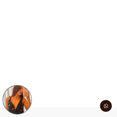
Calça Linho Sirena
Blusa Brisa – Off
– Verde
White
R$
598,00
R$
398,00
6 x
R$
99,67
sem juros
6 x
R$
66,33
sem juros