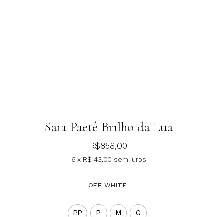
Saia Paetê Brilho da Lua
R$
858,00
6 x
R$
143,00
sem juros
OFF WHITE
PP
P
M
G