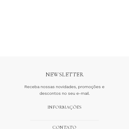
Saia Daisy Rendada
Saia Drapeada
Mush Tule Bordô
R$
698,00
R$
209,40
R$
654,00
R$
392,40
6 x
R$
34,90
sem juros
6 x
R$
65,40
sem juros
NEWSLETTER
Receba nossas novidades, promoções e
descontos no seu e-mail.
INFORMAÇÕES
CONTATO