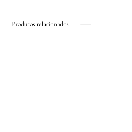
6 x
R$
149,67
sem juros
Produtos relacionados