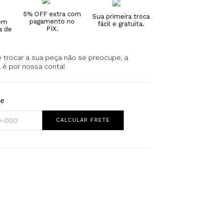
5% OFF extra com
Sua primeira troca
pagamento no
 em
fácil e gratuita.
PIX.
a de
 trocar a sua peça não se preocupe, a
a é por nossa conta!
te