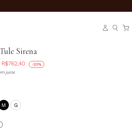
Tule Sirena
R$
762,40
-20%
m juros
M
G