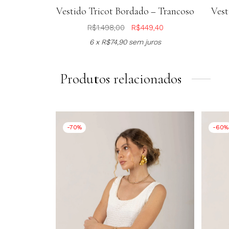
Vestido Tricot Bordado – Trancoso
Vest
R$
1.498,00
R$
449,40
6 x
R$
74,90
sem juros
Produtos relacionados
-70%
-60%