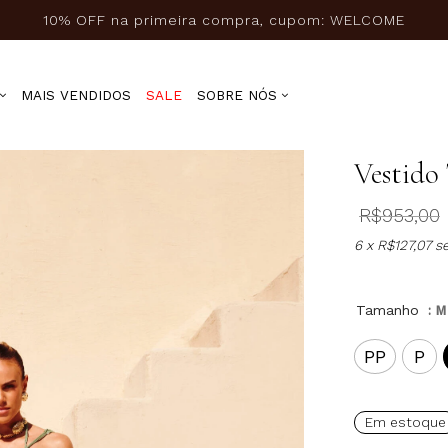
10% OFF na primeira compra, cupom: WELCOME
MAIS VENDIDOS
SALE
SOBRE NÓS
Vestido 
R$
953,00
6 x
R$
127,07
se
Tamanho
: M
PP
P
Em estoque