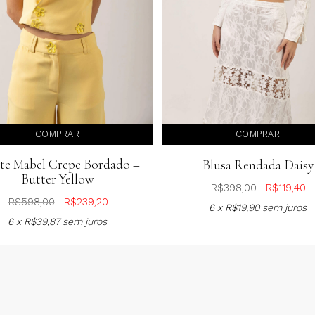
COMPRAR
COMPRAR
te Mabel Crepe Bordado –
Blusa Rendada Daisy
Butter Yellow
R$
398,00
R$
119,40
R$
598,00
R$
239,20
6 x
R$
19,90
sem juros
6 x
R$
39,87
sem juros