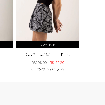
COMPRAR
Saia Balonê Mavie – Preta
R$
398,00
R$
159,20
6 x
R$
26,53
sem juros