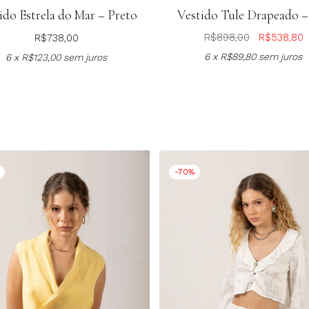
ido Estrela do Mar – Preto
Vestido Tule Drapeado – 
R$
898,00
R$
538,80
R$
738,00
6 x
R$
89,80
sem juros
6 x
R$
123,00
sem juros
-70%