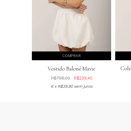
COMPRAR
Cole
Vestido Balonê Mavie
R$
798,00
R$
239,40
6 x
R$
39,90
sem juros