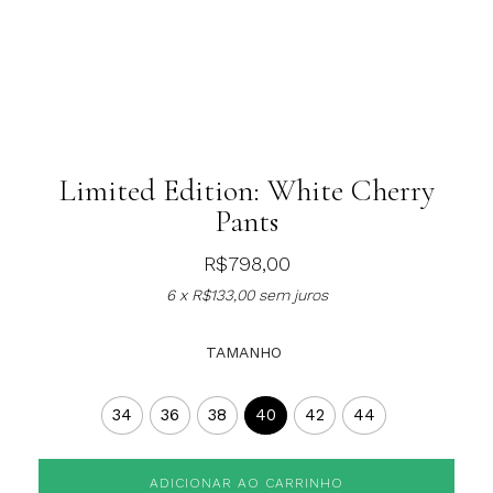
Limited Edition: White Cherry
Pants
R$
798,00
6 x
R$
133,00
sem juros
TAMANHO
34
36
38
40
42
44
ADICIONAR AO CARRINHO