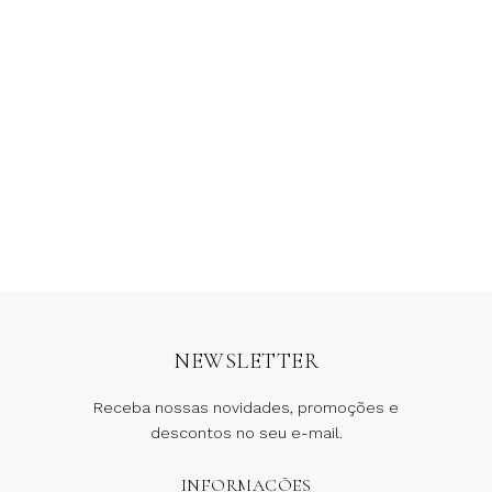
Calça Jeans Mycelia
Calça Jeans Baggy
Bordada
Jaguar
R$
1.153,00
R$
576,50
R$
1.498,00
6 x
R$
96,08
sem juros
6 x
R$
249,67
sem juros
NEWSLETTER
Receba nossas novidades, promoções e
descontos no seu e-mail.
INFORMAÇÕES