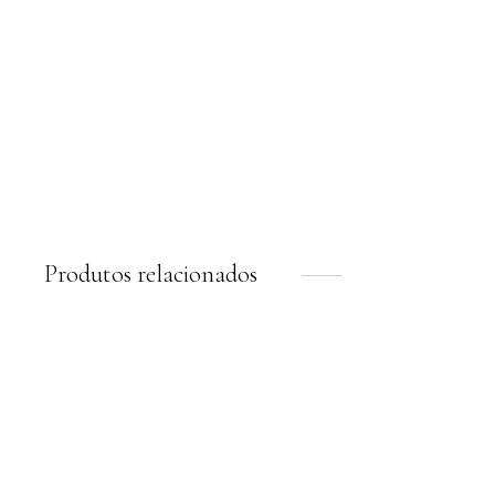
Blusa Lycra Paola
Marrom
R$
384,00
R$
192,00
6 x
R$
32,00
sem juros
Produtos relacionados