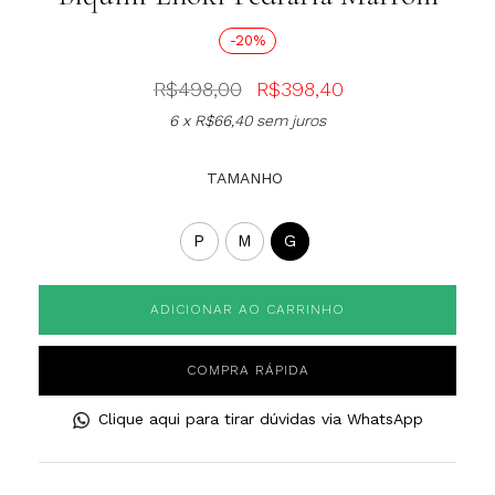
-20%
R$
498,00
R$
398,40
6 x
R$
66,40
sem juros
TAMANHO
P
M
G
ADICIONAR AO CARRINHO
COMPRA RÁPIDA
Clique aqui para tirar dúvidas via WhatsApp