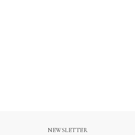
Cinto Ornamentos
Biquini Solar –
do Mar
Amarelo
R$
358,00
R$
628,00
6 x
R$
59,67
sem juros
6 x
R$
104,67
sem juros
NEWSLETTER